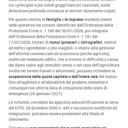
tra i principali e più solidi gruppi bancari nazionali, vuole
dimostrare profonda vicinanza ai territori duramente colpiti.
Per questo motivo le
famiglie
e
le imprese
residenti/aventi
sede operativa nei comuni identificati dall’Ordinanza della
Protezione Civile n. 1.180 del 30/01/2026, poi integrata
dall’Ordinanza della Protezione Civile n. 1.181 del
17/02/2026, titolari di
mutui ipotecari
o
chirografari
, relativi
ad edifici sgomberati o resi inagibili, o relativi alla gestione
dell’attività commerciale ed economica (anche agricola),
svolte nei medesimi edifici, che si trovino in difficoltà a causa
dei danni subiti agli immobili stessi o nel caso dell’agricoltura
svolta nei terreni franati o alluvionati, possono richiedere la
sospensione della quota capitale o dell’intera rata
del mutuo
fino all'agibilità o all'abitabilità del predetto immobile e
comunque non oltre la data di cessazione dello stato di
emergenza (26 gennaio 2027).
Le richieste, corredate da apposita autocertificazione ai sensi
del D.P.R. 28 dicembre 2000 n. 445 e successive modifiche ed
integrazioni, potranno essere presentate alla filiale di
riferimento.
Tale misura
non comporterà alcun costo aggiuntivo né