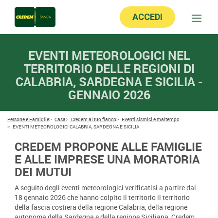
ACCEDI
EVENTI METEOROLOGICI NEL
TERRITORIO DELLE REGIONI DI
CALABRIA, SARDEGNA E SICILIA -
GENNAIO 2026
Persone e Famiglie
Casa
Credem al tuo fianco
Eventi sismici e maltempo
EVENTI METEOROLOGICI CALABRIA, SARDEGNA E SICILIA
CREDEM PROPONE ALLE FAMIGLIE
E ALLE IMPRESE UNA MORATORIA
DEI MUTUI
A seguito degli eventi meteorologici verificatisi a partire dal
18 gennaio 2026 che hanno colpito il territorio il territorio
della fascia costiera della regione Calabria, della regione
autonoma della Sardegna e della regione Siciliana, Credem,