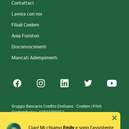
Contattaci
Lavora con noi
Filiali Credem
Area Fornitori
Disconoscimenti
Mancati Adempimenti
Gruppo Bancario Credito Emiliano - Credem | P.IVA
CredemBanca: 02823390352
Whistleblowing
Trasparenza
Accessibilità
Privacy
Ciao! Mi chiamo
Emily
e sono l’assistente