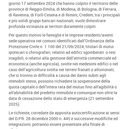
giorno 17 settembre 2024 che hanno colpito il territorio delle
province di Reggio-Emilia, di Modena, di Bologna, di Ferrara,
di Ravenna, di Forlì-Cesena e di Rimini, Credem, tra i principali
e più solidi gruppi bancari nazionali, vuole dimostrare
profonda vicinanza ai territori duramente colpiti.
Per questo motivo le famiglie e le imprese residenti/aventi
sede operativa nei comuni identificati dall’Ordinanza della
Protezione Civile n. 1.100 del 21/09/2024, titolari di mutui
ipotecari o chirografari, relativi ad edifici sgomberati o resi
inagibili, o relativi alla gestione dell’attività commerciale ed
economica (anche agricola), svolte nei medesimi edifici o nel
caso dell’agricoltura svolta nei terreni franati o alluvionati,
che si trovino in difficoltà a causa dei danni subiti agli
immobili stessi, possono richiedere la sospensione della
quota capitale o dell’intera rata del mutuo fino all'agibilità o
all'abitabilità del predetto immobile e comunque non oltre la
data di cessazione dello stato di emergenza (21 settembre
2025).
Le richieste, corredate da apposita autocertificazione ai sensi
del D.P.R. 28 dicembre 2000 n. 445 e successive modifiche ed
integrazioni, potranno essere presentate alla filiale di