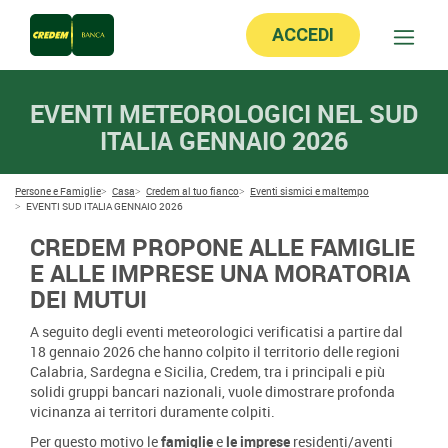
ACCEDI
EVENTI METEOROLOGICI NEL SUD
ITALIA GENNAIO 2026
Persone e Famiglie
Casa
Credem al tuo fianco
Eventi sismici e maltempo
EVENTI SUD ITALIA GENNAIO 2026
CREDEM PROPONE ALLE FAMIGLIE
E ALLE IMPRESE UNA MORATORIA
DEI MUTUI
A seguito degli eventi meteorologici verificatisi a partire dal
18 gennaio 2026 che hanno colpito il territorio delle regioni
Calabria, Sardegna e Sicilia, Credem, tra i principali e più
solidi gruppi bancari nazionali, vuole dimostrare profonda
vicinanza ai territori duramente colpiti.
Per questo motivo le
famiglie
e
le imprese
residenti/aventi