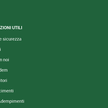
IONI UTILI
e sicurezza
i
n noi
redem
tori
cimenti
Adempimenti