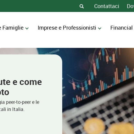
Contattaci
Do
e Famiglie
Imprese e Professionisti
Financial
lute e come
pto
ia peer-to-peer e le
li in Italia.