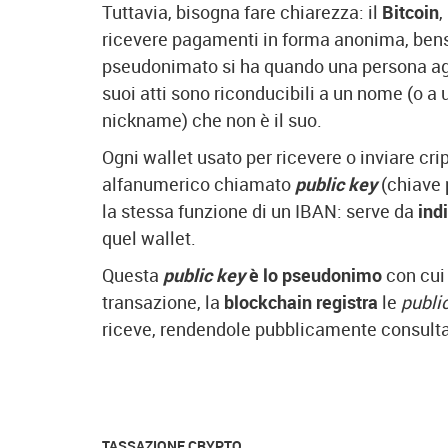
Tuttavia, bisogna fare chiarezza: il
Bitcoin
,
ricevere pagamenti in forma anonima, bens
pseudonimato si ha quando una persona ag
suoi atti sono riconducibili a un nome (o a 
nickname) che non è il suo.
Ogni wallet usato per ricevere o inviare cri
alfanumerico chiamato
public key
(chiave 
la stessa funzione di un IBAN: serve da
ind
quel wallet.
Questa
public key
è lo pseudonimo
con cui 
transazione, la
blockchain registra
le
publi
riceve, rendendole pubblicamente consulta
TASSAZIONE CRYPTO