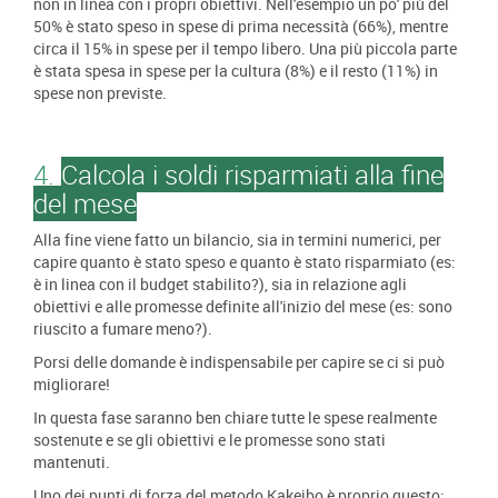
non in linea con i propri obiettivi. Nell'esempio un po' più del
50% è stato speso in spese di prima necessità (66%), mentre
circa il 15% in spese per il tempo libero. Una più piccola parte
è stata spesa in spese per la cultura (8%) e il resto (11%) in
spese non previste.
4.
Calcola i soldi risparmiati alla fine
del mese
Alla fine viene fatto un bilancio, sia in termini numerici, per
capire quanto è stato speso e quanto è stato risparmiato (es:
è in linea con il budget stabilito?), sia in relazione agli
obiettivi e alle promesse definite all'inizio del mese (es: sono
riuscito a fumare meno?).
Porsi delle domande è indispensabile per capire se ci si può
migliorare!
In questa fase saranno ben chiare tutte le spese realmente
sostenute e se gli obiettivi e le promesse sono stati
mantenuti.
Uno dei punti di forza del metodo Kakeibo è proprio questo: