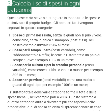
3.
Calcola i soldi spesi in ogni
categoria
Questo esercizio serve a distinguere in modo utile le spese e
ottimizzare il proprio budget. Gli acquisti fatti vengono
separati in quattro categorie:
Spese di prima necessità,
senza le quali non si può vivere,
come cibo, carta igienica e shampoo (costi fissi): nel
nostro esempio iniziale 650€ al mese;
Spese per il tempo libero
(costi variabili), come
l'abbonamento a Netflix, le cene in ristorante o un paio di
scarpe nuove: esempio 150€ in un mese;
Spese per la cultura e per la crescita personale
(costi
variabili), come concerti, libri o visite a musei: per esempio
80€ in un mese;
Spese non previste
(costi variabili) come una multa o
guasti di ogni tipo: per esempio 100€ in un mese;
Il risultato totale delle varie categorie forma il totale delle
spese mensili, nell'esempio pari a 980€. Questo sistema a
quattro categorie aiuta a diventare più consapevoli delle
proprie abitudini di spesa ed evita di sprecare denaro in cose