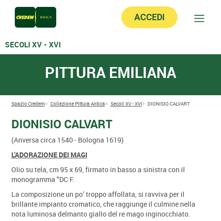
ACCEDI
SECOLI XV - XVI
PITTURA EMILIANA
Spazio Credem
Collezione Pittura Antica
Secoli XV - XVI
DIONISIO CALVART
DIONISIO CALVART
(Anversa circa 1540 - Bologna 1619)
L'ADORAZIONE DEI MAGI
Olio su tela, cm 95 x 69, firmato in basso a sinistra con il
monogramma "DC F.
La composizione un po’ troppo affollata, si ravviva per il
brillante impianto cromatico, che raggiunge il culmine nella
nota luminosa delmanto giallo del re mago inginocchiato.