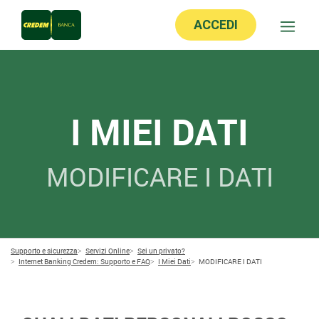
ACCEDI
I MIEI DATI
MODIFICARE I DATI
Supporto e sicurezza
Servizi Online
Sei un privato?
Internet Banking Credem: Supporto e FAQ
I Miei Dati
MODIFICARE I DATI