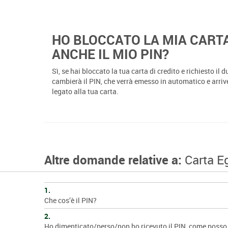
HO BLOCCATO LA MIA CARTA
ANCHE IL MIO PIN?
Sì, se hai bloccato la tua carta di credito e richiesto i
cambierà il PIN, che verrà emesso in automatico e arriv
legato alla tua carta.
Altre domande relative a:
Carta E
1.
Che cos’è il PIN?
2.
Ho dimenticato/perso/non ho ricevuto il PIN, come posso