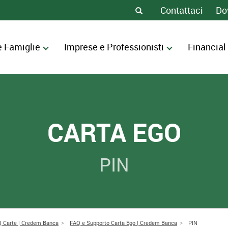
Contattaci
Do
e Famiglie
Imprese e Professionisti
Financial
CARTA EGO
PIN
 Carte | Credem Banca
FAQ e Supporto Carta Ego | Credem Banca
PIN