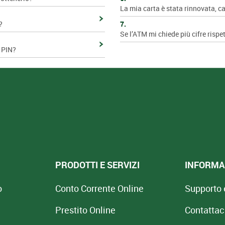
La mia carta è stata rinnovata, c
?
7.
Se l’ATM mi chiede più cifre rispe
o PIN?
PRODOTTI E SERVIZI
INFORMAZ
o
Conto Corrente Online
Supporto 
Prestito Online
Contattac