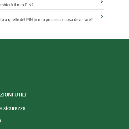
ambierà il mio PIN?
tto a quelle del PIN in mio possesso, cosa devo fare?
IONI UTILI
e sicurezza
i