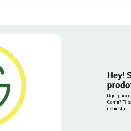
Hey! S
prodot
Oggi puoi r
Come? Ti ba
richiesta.