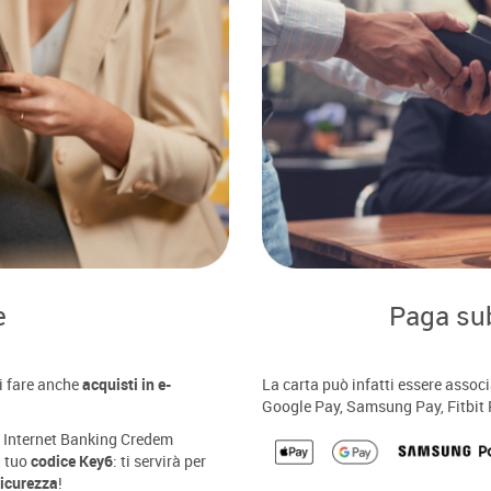
e
Paga subi
i fare anche
acquisti in e-
La carta può infatti essere assoc
Google Pay, Samsung Pay, Fitbit
uo Internet Banking Credem
l tuo
codice Key6
: ti servirà per
icurezza
!