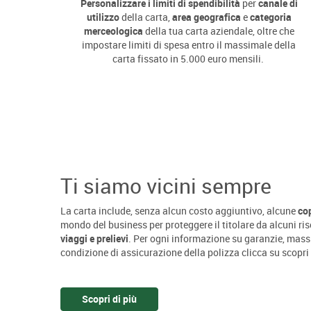
Personalizzare i limiti di spendibilità
per
canale di
utilizzo
della carta,
area geografica
e
categoria
merceologica
della tua carta aziendale, oltre che
impostare limiti di spesa entro il massimale della
carta fissato in 5.000 euro mensili.
Ti siamo vicini sempre
La carta include, senza alcun costo aggiuntivo, alcune
co
mondo del business per proteggere il titolare da alcuni ris
viaggi e prelievi
. Per ogni informazione su garanzie, massi
condizione di assicurazione della polizza clicca su scopri 
Scopri di più