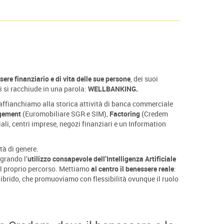
ere finanziario e di vita delle sue persone
, dei suoi
i si racchiude in una parola:
WELLBANKING.
i affianchiamo alla storica attività di banca commerciale
gement
(Euromobiliare SGR e SIM),
Factoring
(Credem
iali, centri imprese, negozi finanziari e un Information
tà di genere.
egrando l’
utilizzo consapevole dell’Intelligenza Artificiale
el proprio percorso. Mettiamo
al centro il benessere reale
:
 ibrido, che promuoviamo con flessibilità ovunque il ruolo