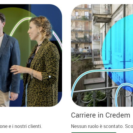
Carriere in Credem
ne e i nostri clienti.
Nessun ruolo è scontato. Sco