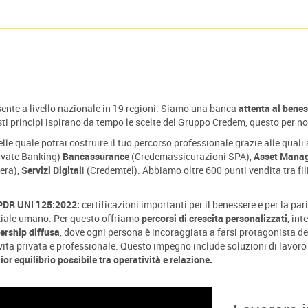
esente a livello nazionale in 19 regioni. Siamo una banca
attenta al beness
sti principi ispirano da tempo le scelte del Gruppo Credem, questo per no
le quale potrai costruire il tuo percorso professionale grazie alle qual
ivate Banking)
Bancassurance
(Credemassicurazioni SPA),
Asset Mana
era),
Servizi Digital
i (Credemtel). Abbiamo oltre 600 punti vendita tra fil
 PDR UNI 125:2022:
certificazioni importanti per il benessere e per la pari
nziale umano. Per questo offriamo
percorsi di crescita personalizzati
, int
ership diffusa
, dove ogni persona è incoraggiata a farsi protagonista d
vita privata e professionale. Questo impegno include soluzioni di lavoro
ior equilibrio possibile tra operatività e relazione.