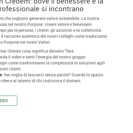
n Credem: dove il benessere e la
rofessionale si incontrano
e che vogliano generare valore sostenibile. La nostra
usa nel nostro Purpose: creare valore e benessere
po per le persone, i clienti, gli azionisti e la collettività.
 il racconto autentico dei nostri colleghi come traduciamo
o Purpose nei nostri Valori:
i mai chiesto cosa significa davvero "fare
da il video e senti l’energia del nostro gruppo
copri come trasformiamo la complessità in soluzioni agili
ostri clienti
za
: hai voglia di lasciarci senza parole? Guarda lo spazio
 idee e al talento di chi costruisce il domani.
IDEO