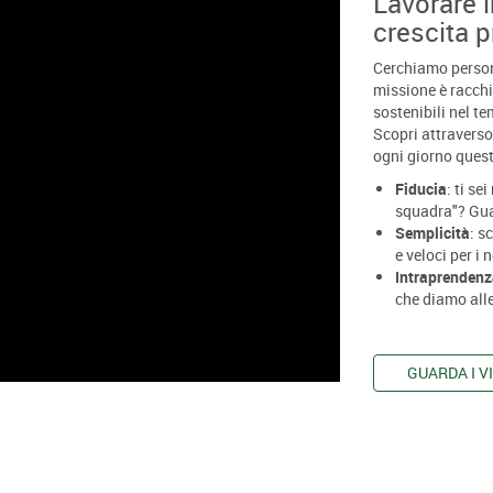
Lavorare i
crescita p
Cerchiamo person
missione è racchi
sostenibili nel tem
Scopri attraverso
ogni giorno quest
Fiducia
: ti se
squadra"? Guar
Semplicità
: s
e veloci per i n
Intraprenden
che diamo alle
GUARDA I V