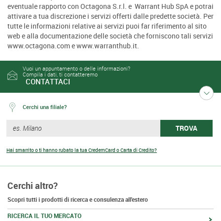
eventuale rapporto con Octagona S.r.l. e Warrant Hub SpA e potrai
attivare a tua discrezione i servizi offerti dalle predette società. Per
tutte le informazioni relative ai servizi puoi far riferimento al sito
web e alla documentazione delle società che forniscono tali servizi
www.octagona.com e www.warranthub.it.
Vuoi un appuntamento o delle informazioni?
Compila i dati, ti contatteremo
CONTATTACI
Cerchi una filiale?
TROVA
Hai smarrito o ti hanno rubato la tua CredemCard o Carta di Credito?
Cerchi altro?
Scopri tutti i prodotti di ricerca e consulenza all'estero
RICERCA IL TUO MERCATO