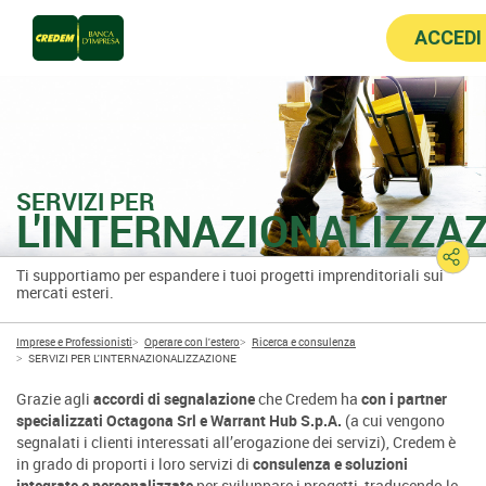
ACCEDI
SERVIZI PER
L'INTERNAZIONALIZZA
Ti supportiamo per espandere i tuoi progetti imprenditoriali sui
mercati esteri.
Imprese e Professionisti
Operare con l'estero
Ricerca e consulenza
SERVIZI PER L'INTERNAZIONALIZZAZIONE
Grazie agli
accordi di segnalazione
che Credem ha
con i partner
specializzati Octagona Srl e Warrant Hub S.p.A.
(a cui vengono
segnalati i clienti interessati all’erogazione dei servizi), Credem è
in grado di proporti i loro servizi di
consulenza e soluzioni
integrate e personalizzate
per
sviluppare i progetti, traducendo le