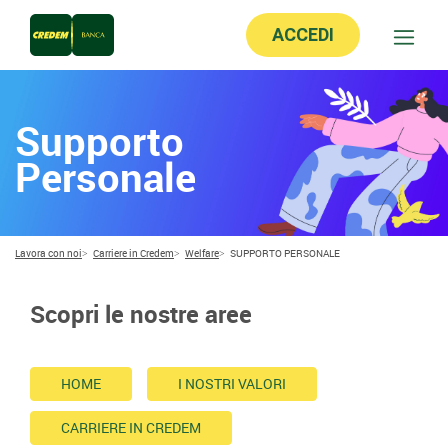
ACCEDI
Supporto
Personale
Lavora con noi
Carriere in Credem
Welfare
SUPPORTO PERSONALE
Scopri le nostre aree
HOME
I NOSTRI VALORI
CARRIERE IN CREDEM