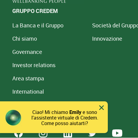
GRUPPO CREDEM
La Banca e il Gruppo
Società del Grupp
Chi siamo
Innovazione
Governance
Investor relations
Area stampa
International
Sostenibilità
Ciao! Mi chiamo
Emily
e sono
l’assistente virtuale di Credem.
Come posso aiutarti?