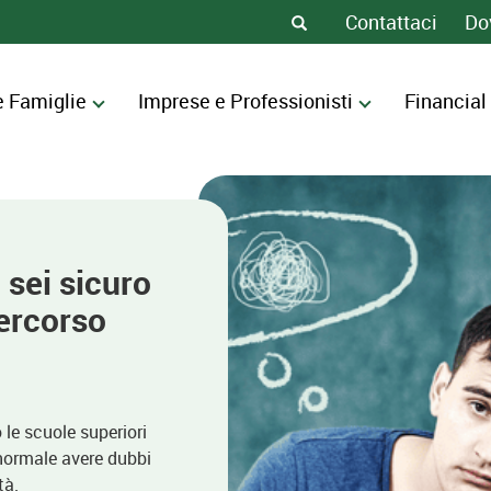
Contattaci
Do
e Famiglie
Imprese e Professionisti
Financial
: sei sicuro
percorso
le scuole superiori
 normale avere dubbi
tà.