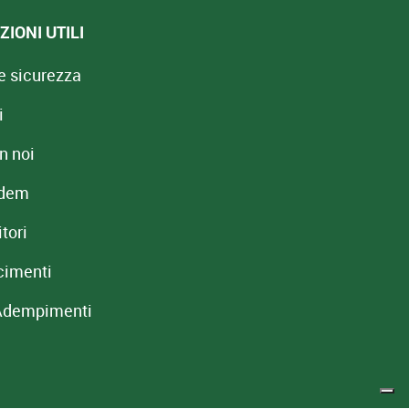
IONI UTILI
e sicurezza
i
n noi
redem
tori
cimenti
Adempimenti