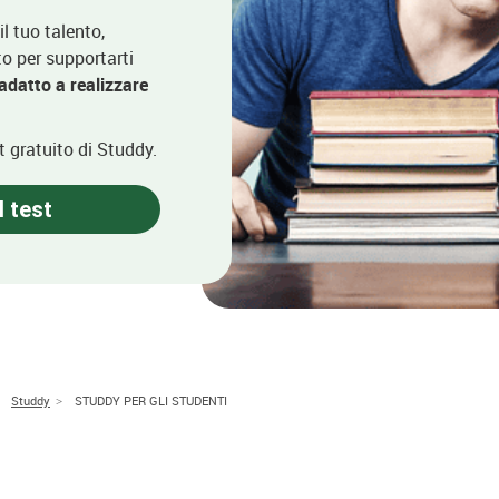
il tuo talento,
ato per supportarti
datto a realizzare
st gratuito di Studdy.
l test
Studdy
STUDDY PER GLI STUDENTI