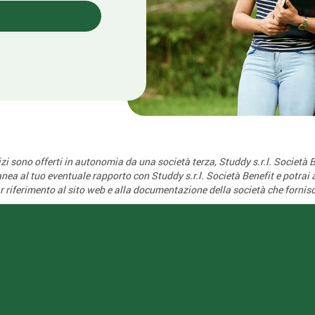
vizi sono offerti in autonomia da una società terza, Studdy s.r.l. Società B
ea al tuo eventuale rapporto con Studdy s.r.l. Società Benefit e potrai att
far riferimento al sito web e alla documentazione della società che fornisce