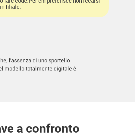
o fare code.Per chi preferisce non recarsi
in filiale.
e, l'assenza di uno sportello
nel modello totalmente digitale è
ave a confronto