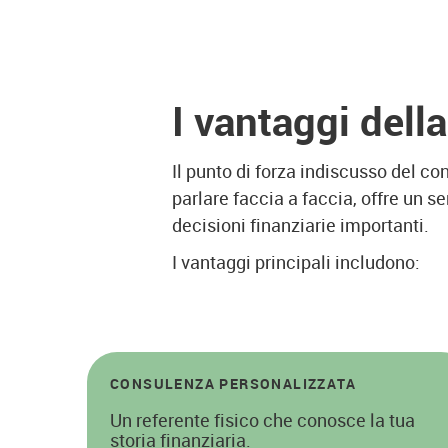
I vantaggi della 
Il punto di forza indiscusso del c
parlare faccia a faccia, offre un 
decisioni finanziarie importanti.
I vantaggi principali includono:
CONSULENZA PERSONALIZZATA
Un referente fisico che conosce la tua
storia finanziaria.