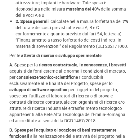
attrezzature, impianti e hardware. Tale spesa è
riconosciuta nella misura
massima del 40%
della somma
delle voci A e B;
D. Spese generali
, calcolate nella misura forfettaria del
7%
del totale dei costi previsti alle voci A, B e C
conformemente a quanto previsto dall’art 54, lettera a)
“Finanziamento a tasso forfettario dei costi indiretti in
materia di sovvenzioni” del Regolamento (UE) 2021/1060.
Per le
attività di ricerca e sviluppo sperimentale
:
A.
Spese per la
ricerca contrattuale, le conoscenze, i brevetti
acquisiti da fonti esterne alle normali condizioni di mercato,
per
consulenze tecnico-scientifiche
riconducibili
esclusivamente alle finalità del Progetto, spese per lo
sviluppo di software specifico
per l’oggetto del progetto,
spese per l’utilizzo di laboratori di ricerca o di prova e
contratti diricerca contrattuale con organismi di ricerca e/o
strutture di ricerca industriale e trasferimento tecnologico
appartenenti alla Rete Alta Tecnologia dell’Emilia-Romagna
ed accreditate ai sensi della DGR 1467/2018.
B. Spese per l’acquisto o locazione di beni strettamente
funzionali
alla realizzazione delle attività del progetto nella