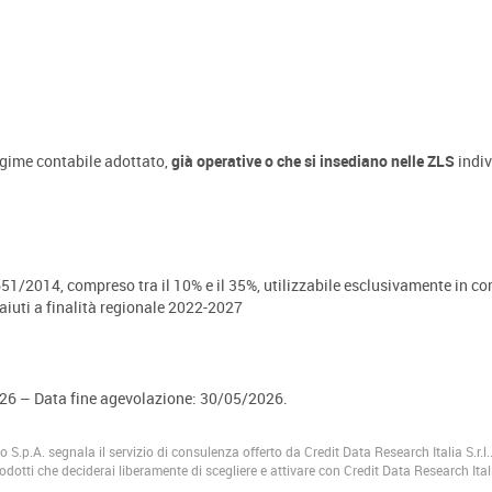
egime contabile adottato,
già operative o che si insediano nelle ZLS
indiv
g. 651/2014, compreso tra il 10% e il 35%, utilizzabile esclusivamente i
 aiuti a finalità regionale 2022-2027
2026 – Data fine agevolazione: 30/05/2026.
.p.A. segnala il servizio di consulenza offerto da Credit Data Research Italia S.r.l.
prodotti che deciderai liberamente di scegliere e attivare con Credit Data Research Ital