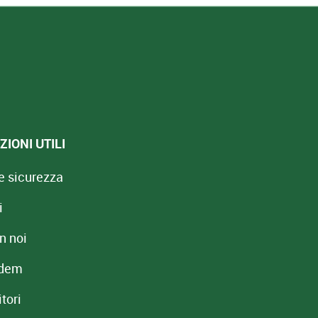
IONI UTILI
e sicurezza
i
n noi
redem
tori