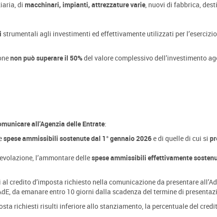
iaria, di
macchinari, impianti, attrezzature varie
, nuovi di fabbrica, des
i
strumentali agli investimenti ed effettivamente utilizzati per l’esercizio
ione
non può superare il 50%
del valore complessivo dell’investimento ag
municare all’Agenzia delle Entrate
:
le
spese ammissibili sostenute dal 1° gennaio 2026
e di quelle di cui si
pr
gevolazione, l’ammontare delle
spese ammissibili effettivamente sosten
al credito d’imposta richiesto nella comunicazione da presentare all’AdE
’AdE, da emanare entro 10 giorni dalla scadenza del termine di presenta
ta richiesti risulti inferiore allo stanziamento, la percentuale del credit