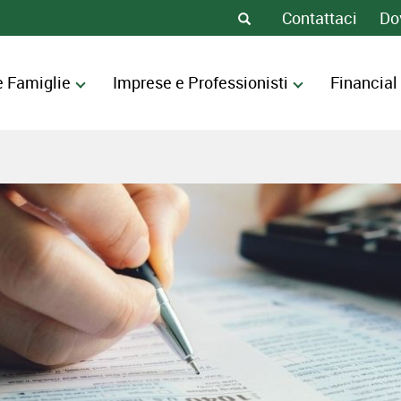
FSÒADL
 DI DIRITT
Contattaci
Do
ERO
e Famiglie
Imprese e Professionisti
Financial