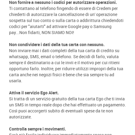
Non fornire a nessuno i codici per autorizzare operazioni.
Ti contattano al telefono fingendo di essere di Credem per
chiederti di autorizzare la cancellazione di un' operazione
sospetta sul tuo conto o sulla carta o addirittura chiedendoti
codici per "aiutarti" ad attivare Google pay o Samsung
pay...Non fidarti, NON SIAMO NOI!
Non condividere i dati della tua carta con nessuno.
Non inviare mai i dati completi della tua carta di credito su
whatsapp, SMS, email o telefono. Se decidi di farlo, valuta
sempre il destinatario a cui le invii e il motivo per cui ritieni
opportuno farlo. Inoltre, per ridurre utilizzi impropri della tua
carta anche nei negozi fisici è bene che sia sempre tu ad
usarla.
Attiva il servizio Ego Alert.
Si tratta di un servizio gratuito della tua carta Ego che ti invia
un SMS in tempo reale dopo che hai effettuato un pagamento.
Così puoi accorgerti subito di eventuali spese da te non
autorizzate.
Controlla sempre i movimenti.
Sarà più facile individuare immediatamente spese non