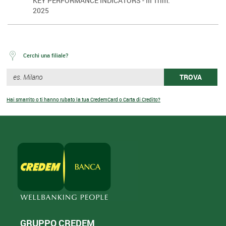
KEY PERFORMANCE INDICATORS - III Trim.
2025
Cerchi una filiale?
TROVA
Hai smarrito o ti hanno rubato la tua CredemCard o Carta di Credito?
GRUPPO CREDEM