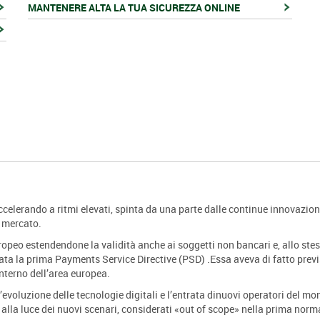
MANTENERE ALTA LA TUA SICUREZZA ONLINE
ccelerando a ritmi elevati, spinta da una parte dalle continue innovazio
l mercato.
ropeo estendendone la validità anche ai soggetti non bancari e, allo stes
ata la prima Payments Service Directive (PSD) .Essa aveva di fatto prev
nterno dell’area europea.
 l’evoluzione delle tecnologie digitali e l’entrata dinuovi operatori del m
D alla luce dei nuovi scenari, considerati «out of scope» nella prima norm