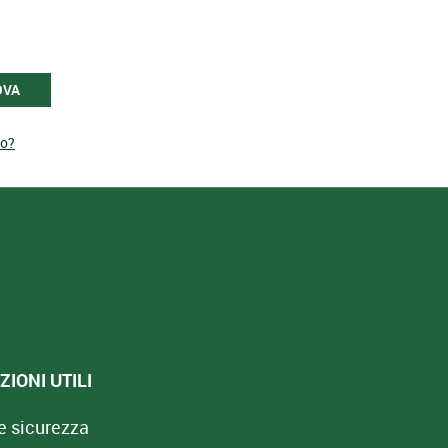
OVA
to?
IONI UTILI
e sicurezza