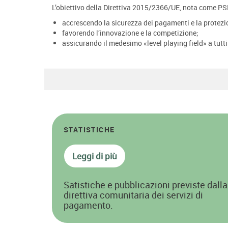
L’obiettivo della Direttiva 2015/2366/UE, nota come PS
accrescendo la sicurezza dei pagamenti e la protez
favorendo l’innovazione e la competizione;
assicurando il medesimo «level playing field» a tutti
STATISTICHE
Leggi di più
Satistiche e pubblicazioni previste dalla
direttiva comunitaria dei servizi di
pagamento.