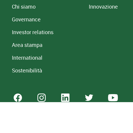
Chi siamo
Innovazione
Governance
Investor relations
Area stampa
International
Sostenibilità
Gruppo Bancario Credito Emiliano - Credem | P.IVA CredemBanc
Whistleblowing
Trasparenza
Accessibilità
Privacy
Informa