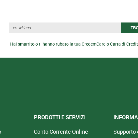
TR
Hai smarrito o ti hanno rubato la tua CredemCard o Carta di Credi
PRODOTTI E SERVIZI
INFORMAZ
o
Conto Corrente Online
Supporto 