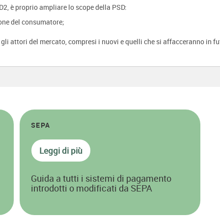
D2, è proprio ampliare lo scope della PSD:
ione del consumatore;
 gli attori del mercato, compresi i nuovi e quelli che si affacceranno in 
SEPA
Leggi di più
Guida a tutti i sistemi di pagamento
introdotti o modificati da SEPA