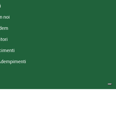
i
n noi
redem
tori
cimenti
Adempimenti