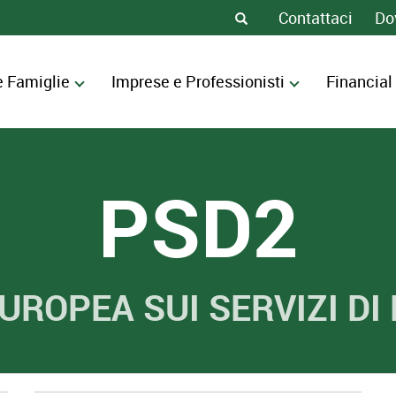
Contattaci
Do
e Famiglie
Imprese e Professionisti
Financial
PSD2
EUROPEA SUI SERVIZI D