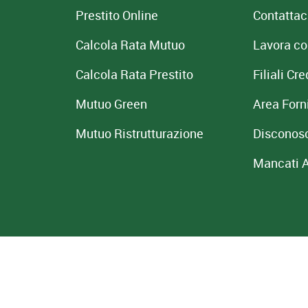
Prestito Online
Contattac
Calcola Rata Mutuo
Lavora co
Calcola Rata Prestito
Filiali C
Mutuo Green
Area Forni
Mutuo
Ristrutturazione
Disconos
Mancati 
a: 02823390352
tiva Cookie
PSD2
Prospetti
Depositi Dormienti
ACF
MIFID-IDD