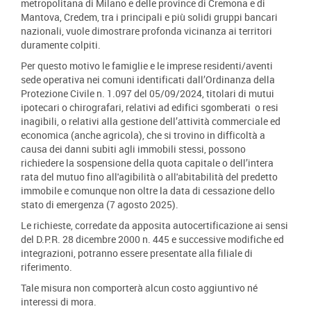
metropolitana di Milano e delle province di Cremona e di
Mantova, Credem, tra i principali e più solidi gruppi bancari
nazionali, vuole dimostrare profonda vicinanza ai territori
duramente colpiti.
Per questo motivo le famiglie e le imprese residenti/aventi
sede operativa nei comuni identificati dall’Ordinanza della
Protezione Civile n. 1.097 del 05/09/2024, titolari di mutui
ipotecari o chirografari, relativi ad edifici sgomberati o resi
inagibili, o relativi alla gestione dell’attività commerciale ed
economica (anche agricola), che si trovino in difficoltà a
causa dei danni subiti agli immobili stessi, possono
richiedere la sospensione della quota capitale o dell’intera
rata del mutuo fino all'agibilità o all'abitabilità del predetto
immobile e comunque non oltre la data di cessazione dello
stato di emergenza (7 agosto 2025).
Le richieste, corredate da apposita autocertificazione ai sensi
del D.P.R. 28 dicembre 2000 n. 445 e successive modifiche ed
integrazioni, potranno essere presentate alla filiale di
riferimento.
Tale misura non comporterà alcun costo aggiuntivo né
interessi di mora.