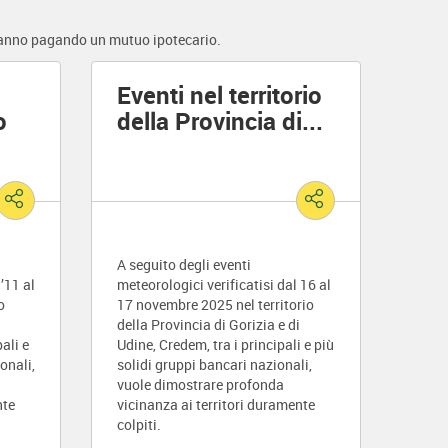
e stanno pagando un mutuo ipotecario.
Eventi nel territorio
o
della Provincia di
...
A seguito degli eventi
’11 al
meteorologici verificatisi dal 16 al
o
17 novembre 2025 nel territorio
della Provincia di Gorizia e di
ali e
Udine, Credem, tra i principali e più
onali,
solidi gruppi bancari nazionali,
vuole dimostrare profonda
nte
vicinanza ai territori duramente
colpiti.