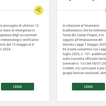
ato prorogato di ulteriori 12
In relazione al fenomeno
lo stato di emergenza in
bradisismico che ha interess
guenza degli eccezionali
l'area dei Campi Flegrei, e in
i meteorologici verificatisi
seguito all’emanazione del
iorni dal 15 maggio al 4
Decreto Legge 7 maggio 2025
o 2024.
65 (come convertito con Leg
luglio 2025, n. 101- pubblica
sulla Gazzetta Ufficiale Serie
Generale n. 153 del 04/07/20
Credem, tra i principali e più 
gruppi bancari nazionali, di
profonda vicinanza alle azie
duramente colpite.
LEGGI
LEGGI