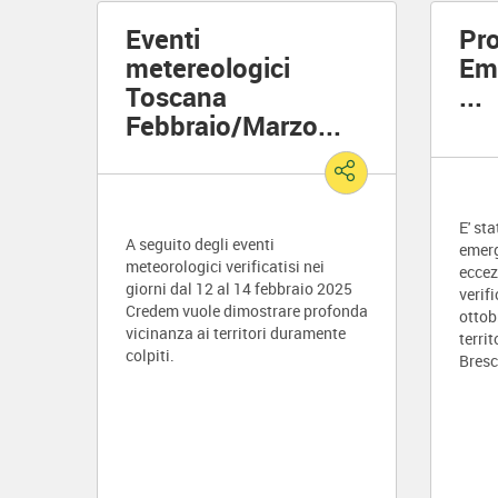
Eventi
Pro
metereologici
Em
Toscana
...
Febbraio/Marzo
...
E' st
A seguito degli eventi
emerg
meteorologici verificatisi nei
eccez
giorni dal 12 al 14 febbraio 2025
verifi
Credem vuole dimostrare profonda
ottob
vicinanza ai territori duramente
territ
colpiti.
Bresc