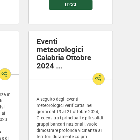
LEGGI
Trapani.
Eventi
meteorologici
Calabria Ottobre
2024
...
nza in
A seguito degli eventi
li
meteorologici verificatisi nei
isi
giorni dal 19 al 21 ottobre 2024,
 ai
Credem, tra i principali e più solidi
2023
gruppi bancari nazionali, vuole
dimostrare profonda vicinanza ai
o
territori duramente colpiti.
 e di