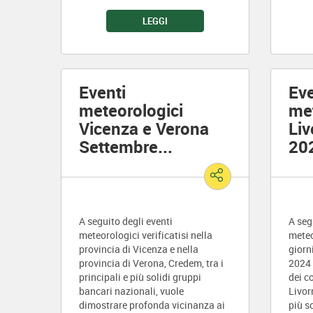
LEGGI
Eventi
Eve
meteorologici
met
Vicenza e Verona
Liv
Settembre
...
20
A seguito degli eventi
A seg
meteorologici verificatisi nella
meteo
provincia di Vicenza e nella
giorn
provincia di Verona, Credem, tra i
2024 
principali e più solidi gruppi
dei c
bancari nazionali, vuole
Livor
dimostrare profonda vicinanza ai
più s