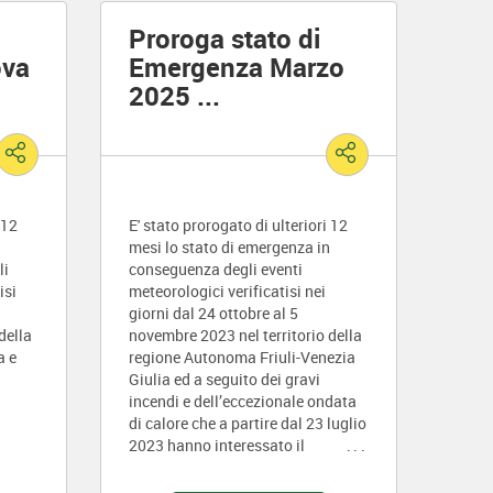
Proroga stato di
ova
Emergenza Marzo
2025
...
 12
E' stato prorogato di ulteriori 12
mesi lo stato di emergenza in
li
conseguenza degli eventi
isi
meteorologici verificatisi nei
giorni dal 24 ottobre al 5
della
novembre 2023 nel territorio della
a e
regione Autonoma Friuli-Venezia
Giulia ed a seguito dei gravi
incendi e dell’eccezionale ondata
di calore che a partire dal 23 luglio
2023 hanno interessato il
territorio delle province di Catania,
di Messina, di Palermo e di