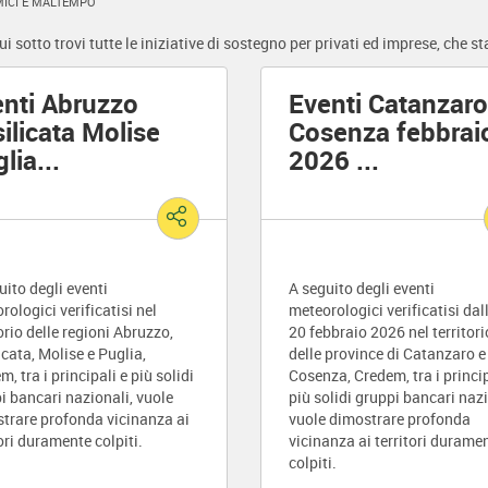
MICI E MALTEMPO
ui sotto trovi tutte le iniziative di sostegno per privati ed imprese, ch
nti Abruzzo
Eventi Catanzaro
ilicata Molise
Cosenza febbrai
lia
...
2026
...
uito degli eventi
A seguito degli eventi
rologici verificatisi nel
meteorologici verificatisi dall
torio delle regioni Abruzzo,
20 febbraio 2026 nel territori
icata, Molise e Puglia,
delle province di Catanzaro e
, tra i principali e più solidi
Cosenza, Credem, tra i princip
i bancari nazionali, vuole
più solidi gruppi bancari nazi
trare profonda vicinanza ai
vuole dimostrare profonda
tori duramente colpiti.
vicinanza ai territori durame
colpiti.