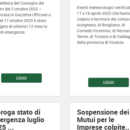
elibera del Consiglio dei
Eventi meteorologici verificati
tri del 2 ottobre 2025 –
17 e 18 aprile 2025 che hann
icata in Gazzetta Ufficiale n.
colpito il territorio dei comun
el 17 ottobre 2025 è stato
Arzignano, di Brogliano, di
gato di ulteriori 12 mesi lo
Cornedo Vicentino, di Recoar
 di emergenza.
Terme, di Trissino e di Valda
della provincia di Vicenza.
LEGGI
LEGGI
roga stato di
Sospensione dei
ergenza luglio
Mutui per le
25
...
Imprese colpite
..