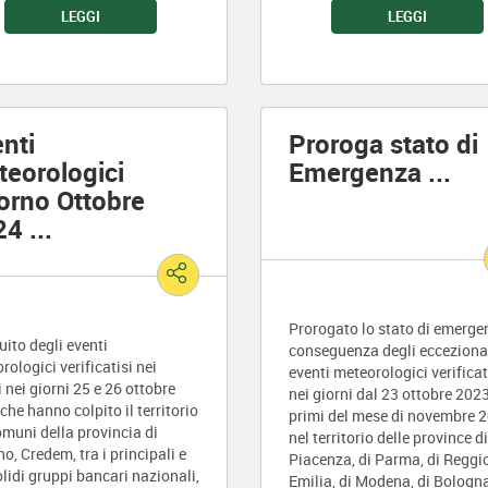
LEGGI
LEGGI
nti
Proroga stato di
eorologici
Emergenza
...
orno Ottobre
24
...
Prorogato lo stato di emerge
uito degli eventi
conseguenza degli ecceziona
rologici verificatisi nei
eventi meteorologici verificat
i nei giorni 25 e 26 ottobre
nei giorni dal 23 ottobre 2023
che hanno colpito il territorio
primi del mese di novembre 
omuni della provincia di
nel territorio delle province di
no, Credem, tra i principali e
Piacenza, di Parma, di Reggi
olidi gruppi bancari nazionali,
Emilia, di Modena, di Bologna