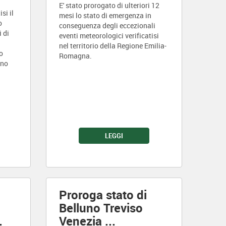
E' stato prorogato di ulteriori 12
si il
mesi lo stato di emergenza in
o
conseguenza degli eccezionali
i di
eventi meteorologici verificatisi
nel territorio della Regione Emilia-
o
Romagna.
gno
LEGGI
Proroga stato di
Belluno Treviso
.
Venezia
...