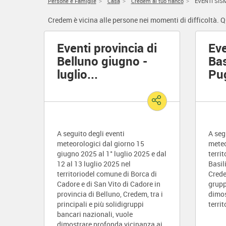
Persone e Famiglie
Casa
Credem al tuo fianco
EVENTI SIS
Credem è vicina alle persone nei momenti di difficoltà. Q
Eventi provincia di
Eve
Belluno giugno -
Bas
luglio
...
Pug
A seguito degli eventi
A seg
meteorologici dal giorno 15
meteo
giugno 2025 al 1° luglio 2025 e dal
terri
12 al 13 luglio 2025 nel
Basil
territoriodel comune di Borca di
Credem
Cadore e di San Vito di Cadore in
grupp
provincia di Belluno, Credem, tra i
dimos
principali e più solidigruppi
terri
bancari nazionali, vuole
dimostrare profonda vicinanza ai