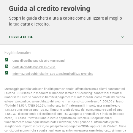
Guida al credito revolving
Scopri la guida che ti aiuta a capire come utilizzare al meglio
la tua carta di credito.
LEGGI LA GUIDA
Fogli Informativi
Carta di credito Ego Classic Mastercard
Carta di credito Ego Classic Visa
Informazioni pubblicitarie - Ego Classic ad utilizzo revolving
Messaggio pubblicitario con finalità promozionale: Offerta riservata a clienti consumatori.
La carta EGO Classic in modalità di rimborso rateale o “Revolving” consente al titolare di
rimborsare il credito concesso tramite il pagamento di rate mensili. Costo totale del credito
ed esempio pratico: su un utilizzo del credito in unica soluzione di euro 1.500,00 al tasso
(TAN) del 13,50%, TAEG 20,26%, rimborsato in 11 rate mensili importo rata mensile euro
134,33 e una rata da euro 133,82, l’importo totale dovuto dal consumatore è pari ad euro
1.650,43. Il costo totale del credito è di euro 150,43 (quota annua di 39 € inclusa, imposte
esenti) . Il Tasso Effettivo Globale Medio applicato da Credem sulle operazioni di
finanziamento comunque denominate è rilevabile, per il periodo di riferimento e per lo
scaglione di importo indicato, nel prospetto riepilogativo TEGM applicati da Credem. Per le
condizioni economiche e contrattuali e per quanto non espressamente indicato, si rimanda