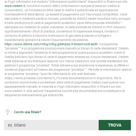
ai Fogli Informativi e al modulo “Informazioni pubblicitarie” disponibili in filiale e sul sito
www.credem.it
, nonché al modulo IEBCC (Informazioni europee di base sul credito ai
consumatori). La concessione della carta di credito è subordinata all’approvazione
insindacabile di della Banca. La tessera di pagamento con Tecnologia Contactless , viene
realizzata in materiale plastico riciclato, prodotta da IDEMIA leader mondiale nello sviluppo
e nella produzione di carte di pagamento sostenibili, parte della proposta GREENPAY™:
realizzate con materiali di scarto industriali, le carte prodotte da IDEMIA in rPVC riducono
significativamente i rifiuti di plastica, consentono di risparmiare energia, limitano il
consumo di petrolio e riducono le emissioni di gas serra aiutando a mitigare il
riscaldamento globale e a ridurre l’inquinamento da plastica.
https://www.idemia.com/infog/infog-greenpay-it-doesnt-cost-earth
Il programma
“priceless™” è un programma promozionale riservato ai titolari di carta Mastercard. Credem
si limita a segnalarti l'esistenza di tale programma al quale possono accedere i clienti di
Credito Emiliano SpA titolari di carte di pagamento emesse sul circuito Mastercard. Credem
resta estranea al tuo eventuale rapporto con Traina Interactive, una società Mastercard che
gestisce il programma "priceless". Potrai attivare a tua discrezione le esperienze, le offerte e i
contenuti disponibili all'interno del programma “priceless™”. Per tutte le informazioni relative
al programma “priceless™”puoi far riferimento al sito web dedicato
(https://www.priceless.com/terms/it_IT) e alla documentazione ivi disponibile. Per le
condizioni economiche e contrattuali delle carte di pagamento Credem e per quanto non
espressamente indicato, si rimanda ai Fogli Informativi disponibili in filiale e sul sito
www.credem.it. alla sezione Trasparenza nonchè alla documentazione contrattuale e di
trasparenza eventualmente già sottoscritta.
Cerchi una filiale?
TROVA