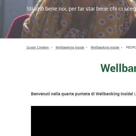
Stiamo bene noi, per far star bene chi ci sceg
Scopri Credem
Wellbanking Inside
Wellbanking Inside
PEOPL
Wellban
Benvenuti nella quarta puntata di Wellbanking Inside!
L