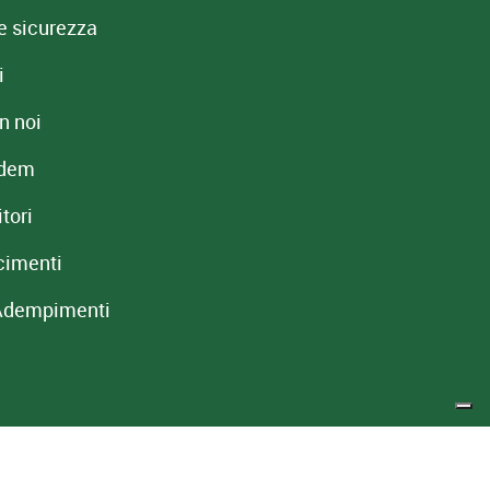
e sicurezza
i
n noi
redem
tori
cimenti
Adempimenti