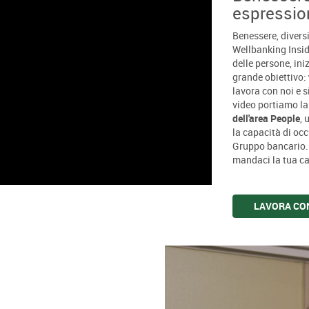
espressio
Benessere, diversi
Wellbanking Insid
delle persone, in
grande obiettivo:
lavora con noi e s
video portiamo la 
dell'area People
, 
la capacità di oc
Gruppo bancario. G
mandaci la tua c
LAVORA CO