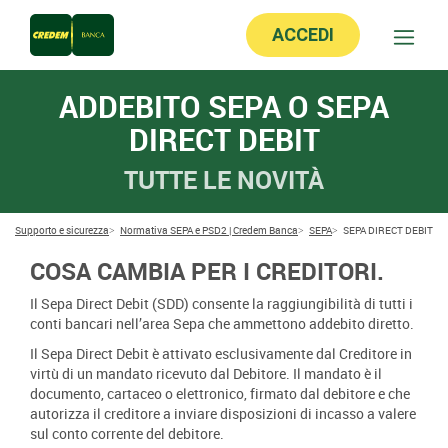
ACCEDI
ADDEBITO SEPA O SEPA
DIRECT DEBIT
TUTTE LE NOVITÀ
Supporto e sicurezza
Normativa SEPA e PSD2 | Credem Banca
SEPA
SEPA DIRECT DEBIT
COSA CAMBIA PER I CREDITORI.
Il Sepa Direct Debit (SDD) consente la raggiungibilità di tutti i
conti bancari nell’area Sepa che ammettono addebito diretto.
Il Sepa Direct Debit è attivato esclusivamente dal Creditore in
virtù di un mandato ricevuto dal Debitore. Il mandato è il
documento, cartaceo o elettronico, firmato dal debitore e che
autorizza il creditore a inviare disposizioni di incasso a valere
sul conto corrente del debitore.