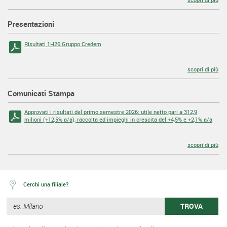
Presentazioni
Risultati 1H26 Gruppo Credem
scopri di più
Comunicati Stampa
Approvati i risultati del primo semestre 2026: utile netto pari a 312,9
milioni (+12,5% a/a), raccolta ed impieghi in crescita del +4,5% e +2,1% a/a
scopri di più
Cerchi una filiale?
TROVA