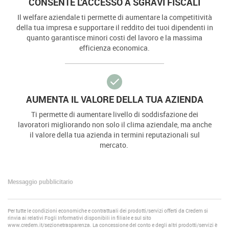
CONSENTE L’ACCESSO A SGRAVI FISCALI
Il welfare aziendale ti permette di aumentare la competitività
della tua impresa e supportare il reddito dei tuoi dipendenti in
quanto garantisce minori costi del lavoro e la massima
efficienza economica.
AUMENTA IL VALORE DELLA TUA AZIENDA
Ti permette di aumentare livello di soddisfazione dei
lavoratori migliorando non solo il clima aziendale, ma anche
il valore della tua azienda in termini reputazionali sul
mercato.
Messaggio pubblicitario
Per tutte le condizioni economiche e contrattuali dei prodotti/servizi offerti da Credem si
rinvia ai relativi Fogli Informativi disponibili in filiale e sul sito
www.credem.it/sezionetrasparenza. La concessione del conto e degli altri prodotti/servizi è