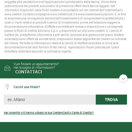
soggetta alla valutazione e all’approvazione insindacabile della Banca. Prima della
sottoscrizione dei prodotti assicurativi di protezione offerti dalla Banca leggere i Set
Informativi disponibili nelle filiali Credem e consultabili sui siti internet dell’intermediario
www.credem.it e delle compagnie www.credemvita.it e www.credemassicurazioni.it. Al fine
di assumere una consapevole decisioned’investimento e di comprendere le caratteristiche, i
costi e i rischi relativi ai prodotti e servizi di investimento, prima dell’adesione leggere la
documentazione informativa, d’offerta e contrattuale messa a disposizione o consegnata
presso le filiali di Credito Emiliano S.p.A. e disponibile sul sito www.credem.it. I servizi di
welfare (es. piattaforma informatica e altri servizi connessi alla gestione del piano Welfare
Aziendale) sono offerti da società terze, chepossono essere segnalate da Credem su richiesta
del cliente. Per tutte le informazioni relative ai servizi di Welfare Aziendale si rinvia alla
documentazione dei terzi fornitori di tali servizi. Agevolazioni fiscali previste per i piani
diWelfare Aziendale secondo la normativa vigente.
Vuoi fissare un appuntamento?
Hai bisogno di informazioni?
CONTATTACI
Cerchi una filiale?
TROVA
Hai smarrito o ti hanno rubato la tua CredemCard o Carta di Credito?