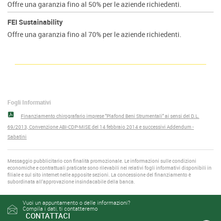
Offre una garanzia fino al 50% per le aziende richiedenti.
FEI Sustainability
Offre una garanzia fino al 70% per le aziende richiedenti.
Fogli Informativi
Finanziamento chirografario imprese "Plafond Beni Strumentali" ai sensi del D.L.
69/2013, Convenzione ABI-CDP-MISE del 14 febbraio 2014 e successivi Addendum -
Sabatini
Messaggio pubblicitario con finalità promozionale. Le informazioni sulle condizioni
economiche e contrattuali praticate sono rilevabili nei relativi fogli informativi disponibili in
filiale e sul sito internet nelle apposite sezioni. La concessione del finanziamento è
subordinata all’approvazione insindacabile della banca.
Vuoi un appuntamento o delle informazioni?
Compila i dati, ti contatteremo
CONTATTACI