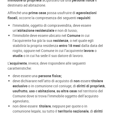
immobile di proprietà
acquistato da una
persona fisica
e
destinato ad abitazione.
Affinché una
prima casa
possa usufruire di
agevolazioni
fiscali
, occorre la compresenza dei seguenti
requisiti
:
l'immobile, oggetto di compravendita, deve essere
un’
abitazione residenziale
e non di lusso;
l'immobile deve essere ubicato nel
Comune
in cui
l’acquirente ha già la sua
residenza
, o nel quale egli
stabilirà la propria residenza
entro 18 mesi
dalla data del
rogito, oppure nel Comune in cui l’acquirente
lavora
o
studia
o in cui ha sede il suo datore di lavoro.
L’
acquirente
, invece, deve rispondere alle seguenti
caratteristiche:
deve essere una
persona fisica;
deve dichiarare nell’atto di acquisto di
non
essere
titolare
esclusivo
o in comunione col coniuge, di
diritti di proprietà
,
usufrutto
,
uso
e
abitazione
,
su altra casa
nel territorio del
Comune dove si trova l’immobile oggetto dell’acquisto
agevolato;
non deve essere
titolare
, neppure per quote o in
comunione legale, su tutto il
territorio nazionale
, di
diritti