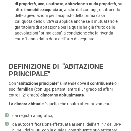
di proprietà
,
uso
,
usufrutto
,
abitazione
o
nuda proprietà
, su
altro
immobile acquistato
, anche dal coniuge, usufruendo
delle agevolazioni per l’acquisto della prima casa.
L'aliquota dello 0,25% si applica anche se il mutuatario è
già titolare di abitazione per la quale ha già fruito delle
agevolazioni "prima casa" a condizione che la rivenda
entro 1 anno dalla data dell'atto di acquisto.
DEFINIZIONE DI "ABITAZIONE
PRINCIPALE"
Con “
abitazione principale
” s’intende dove il
contribuente
o i
suoi
familiar
i (coniuge, partenti entro il 3° grado ed affini
entro il 2° grado)
dimorano abitualmente
.
La dimora abituale
è quella che risulta alternativamente:
dai registri anagrafici;
da autocertificazione effettuata ai sensi dell’art. 47 del DPR
n. 445 del 2000, con la quale il contribuente può attestare