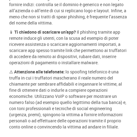
fornire indizi: controlla se il dominio è generico e non legato
all’azienda o all’ente di cui si replicano logo e layout. Infine, a
meno che non si tratti di spear phishing, è frequente l’assenza
del nome della vittima.
📱
Ti chiedono di scaricare un’app?
Il phishing tramite app
remote induce gli utenti, con la scusa ad esempio di poter
ricevere assistenza o scaricare aggiornamenti importati, a
scaricare app spesso tramite link che permettono ai truffatori
di accedere da remoto ai dispositivi, rubare dati, inserire
operazioni di pagamento o installare malware.
⚠️
Attenzione alle telefonate:
l
o spoofing telefonico è una
truffa in cui i truffatori mascherano il reale numero del
chiamante per sembrare affidabili e ingannare le vittime, al
fine di ottenere dati o indurle a compiere operazioni
economiche. Utilizzano VoIP o software per mostrare un
numero falso (ad esempio quello legittimo della tua banca) e,
con toni professionali e tecniche di social engineering
(urgenza, premi), spingono la vittima a fornire informazioni
personali o ad effettuare delle operazioni tramite il proprio
conto online o convincendo la vittima ad andare in filiale.