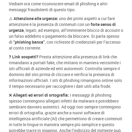
Vediam ora come riconoscere email di phishing e altri
messaggi fraudolenti di questo tipo.
⚠️ Attenzione alle urgenze:
u
no dei primi aspetti a cui fare
attenzione è la presenza di contenuti con un
forte senso di
urgenza
, legati, ad esempio, all’imminente blocco di account o
un falso addebito o pagamento da bloccare. Si parla spesso
di "
phishing banca
", con richieste di credenziali per l’accesso
al conto corrente.
❓
Link sospetti?
Presta attenzione alla presenza di link che
rimandano a portali fake, che imitano in maniera verosimile i
siti ufficiali di aziende ed enti autorevoli. Controlla sempre il
dominio del sito prima di cliccare e verifica la presenza di
informazioni ufficiali. I siti di phishing rimangono online solo
il tempo necessario per raccogliere i dati utili alla frode.
❌
Allegati ed errori di ortografia:
i messaggi di phishing
spesso contengono allegati infetti da malware e potrebbero
sembrare davvero autentici. Ad oggi non sempre contengono
errori di ortografia, grazie anche a nuovi software di
intelligenza artificiale (AI) che permettono di creare contenuti
in tutte le lingue in maniera sempre più semplice e questo
potrebbe trarre in inganno. Anche l’indirizzo del mittente può