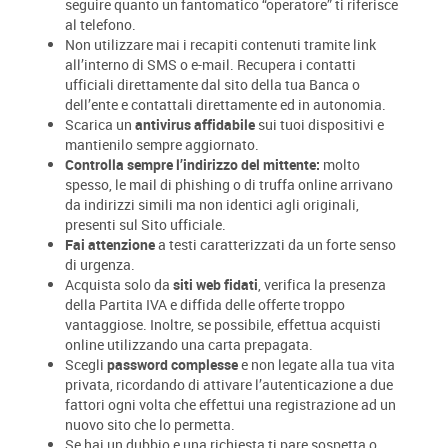
seguire quanto un fantomatico “operatore” ti riferisce
al telefono.
Non utilizzare mai i recapiti contenuti tramite link
all’interno di SMS o e-mail. Recupera i contatti
ufficiali direttamente dal sito della tua Banca o
dell’ente e contattali direttamente ed in autonomia.
Scarica un
antivirus affidabile
sui tuoi dispositivi e
mantienilo sempre aggiornato.
Controlla sempre l’indirizzo del mittente:
molto
spesso, le mail di phishing o di truffa online arrivano
da indirizzi simili ma non identici agli originali,
presenti sul Sito ufficiale.
Fai attenzione
a testi caratterizzati da un forte senso
di urgenza.
Acquista solo da
siti web fidati
, verifica la presenza
della Partita IVA e diffida delle offerte troppo
vantaggiose. Inoltre, se possibile, effettua acquisti
online utilizzando una carta prepagata.
Scegli
password complesse
e non legate alla tua vita
privata, ricordando di attivare l’autenticazione a due
fattori ogni volta che effettui una registrazione ad un
nuovo sito che lo permetta.
Se hai un dubbio e una richiesta ti pare sospetta o