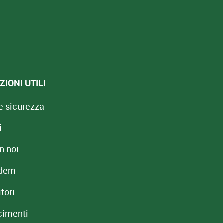
IONI UTILI
e sicurezza
i
n noi
redem
tori
cimenti