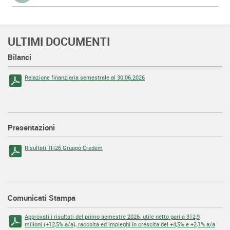
ULTIMI DOCUMENTI
Bilanci
Relazione finanziaria semestrale al 30.06.2026
Presentazioni
Risultati 1H26 Gruppo Credem
Comunicati Stampa
Approvati i risultati del primo semestre 2026: utile netto pari a 312,9
milioni (+12,5% a/a), raccolta ed impieghi in crescita del +4,5% e +2,1% a/a