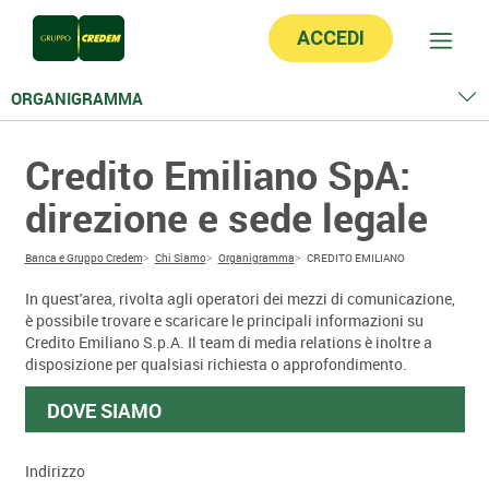
ACCEDI
ORGANIGRAMMA
Credito Emiliano Holding
Credito Emiliano SpA:
Credito Emiliano
Credem - Euromobiliare Private Banking
direzione e sede legale
Avvera
Credem CB
Credem Euromobiliare Private Asset
Banca e Gruppo Credem
Chi Siamo
Organigramma
CREDITO EMILIANO
Credemassicurazioni
Credemfactor
In quest'area, rivolta agli operatori dei mezzi di comunicazione,
Credemleasing
è possibile trovare e scaricare le principali informazioni su
Credemtel
Credito Emiliano S.p.A. Il team di media relations è inoltre a
Credemvita
disposizione per qualsiasi richiesta o approfondimento.
Credem Euromobiliare Asset Management
Credem Euromobiliare Advisory SIM
DOVE SIAMO
Euromobiliare Fiduciaria
Credem Euromobiliare International Fund SICAV
M.G.T.
Indirizzo