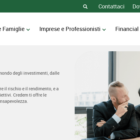
Contattaci
Do
e Famiglie
Imprese e Professionisti
Financial
 mondo degli investimenti, dalle
 il rischio e il rendimento, e a
ettivi. Credem ti offre le
consapevolezza.