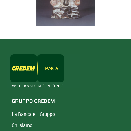
Due tazze in smalti policromi susancai
Coppia di tazze gongwan
Statuina Guan Yin
Il lama Changkya Rolpe Dorje
Il guru Padmasambhava
Vaso di forma Meiping
Bruciaprofumi da altare in forma di vaso arcaistico ding
Vaso "Hu" decorato con draghi
Versatoio
Coppa a stelo nera
GRUPPO CREDEM
La Banca e il Gruppo
Chi siamo