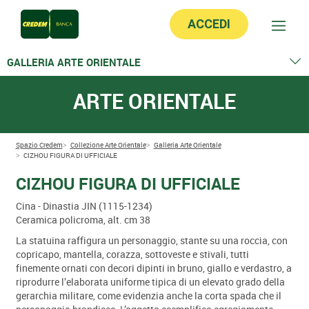
ACCEDI
GALLERIA ARTE ORIENTALE
Cavallo baldanzoso
ARTE ORIENTALE
Testa di Buddha Sakyamuni
Cortigiana
Due figure di dignitari
Figura di soldato straniero
Spazio Credem
Collezione Arte Orientale
Galleria Arte Orientale
CIZHOU FIGURA DI UFFICIALE
Volto di divinità
Quattro personaggi in adorazione
CIZHOU FIGURA DI UFFICIALE
Testa di uomo
Coppia di giare funerarie Yingqing
Cina - Dinastia JIN (1115-1234)
Cizhou figura di ufficiale
Ceramica policroma, alt. cm 38
Testa di Buddha Sankhaburi
La statuina raffigura un personaggio, stante su una roccia, con
Kalika
copricapo, mantella, corazza, sottoveste e stivali, tutti
Piatto a orlo polilobato
finemente ornati con decori dipinti in bruno, giallo e verdastro, a
Bodhisattva
riprodurre l’elaborata uniforme tipica di un elevato grado della
Vaso da giardino
gerarchia militare, come evidenzia anche la corta spada che il
Vaso a balaustra Meiping