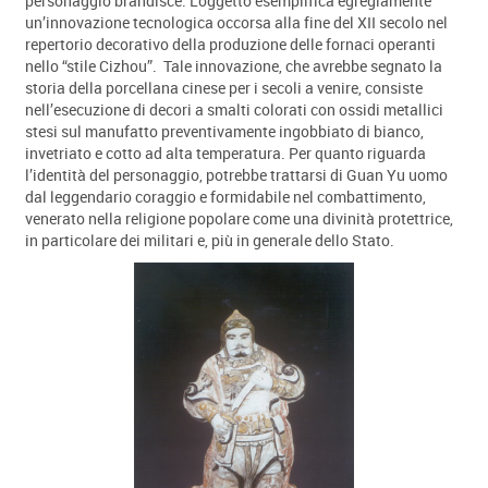
personaggio brandisce. L’oggetto esemplifica egregiamente
Coppa Wucai
un’innovazione tecnologica occorsa alla fine del XII secolo nel
Il bodhisattva Maitreya
repertorio decorativo della produzione delle fornaci operanti
Vaso a rullo blu e bianco
nello “stile Cizhou”. Tale innovazione, che avrebbe segnato la
Coppia di anfore
storia della porcellana cinese per i secoli a venire, consiste
Leone Fo
nell’esecuzione di decori a smalti colorati con ossidi metallici
Due coppe Brinjal gialle
stesi sul manufatto preventivamente ingobbiato di bianco,
Piatto Famille- verte
invetriato e cotto ad alta temperatura. Per quanto riguarda
Vaso Breaker Langyao
l’identità del personaggio, potrebbe trattarsi di Guan Yu uomo
Piatto tre cavalli
dal leggendario coraggio e formidabile nel combattimento,
Vaso a rullo
venerato nella religione popolare come una divinità protettrice,
Piatto Arita, stile Kraak
in particolare dei militari e, più in generale dello Stato.
Zuppiera Arita blu e bianca
Testa di Buddha Sakyamuni
Testa di Buddha Sakyamuni
Due coppe a fondo verde foglia
Vaso a forma di doppia zucca con simboli buddisti
Coppia di vasi a tromba
Incensiere in forma di vaso arcaistico fang- ding
Incensiere in forma di vaso arcaistico gui
Piatto decorato con simboli buddisti
Il lama Tzong Khapa
Piatto blu e giallo con drago
Coppia di pomelli per asta di rotolo dipinto